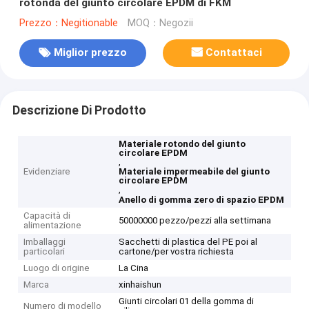
rotonda del giunto circolare EPDM di FKM
Prezzo：Negitionable
MOQ：Negozii
Miglior prezzo
Contattaci
Descrizione Di Prodotto
Materiale rotondo del giunto
circolare EPDM
,
Evidenziare
Materiale impermeabile del giunto
circolare EPDM
,
Anello di gomma zero di spazio EPDM
Capacità di
50000000 pezzo/pezzi alla settimana
alimentazione
Imballaggi
Sacchetti di plastica del PE poi al
particolari
cartone/per vostra richiesta
Luogo di origine
La Cina
Marca
xinhaishun
Giunti circolari 01 della gomma di
Numero di modello